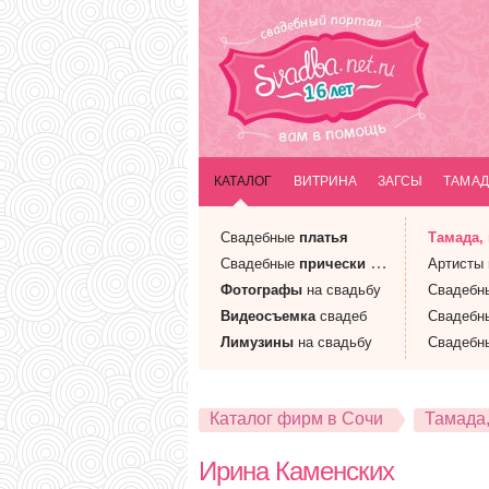
КАТАЛОГ
ВИТРИНА
ЗАГСЫ
ТАМАД
Свадебные
платья
Тамада
,
Свадебные
прически
и макияж
Артисты
Фотографы
на свадьбу
Свадебн
Видеосъемка
свадеб
Свадебн
Лимузины
на свадьбу
Свадебн
Каталог фирм в Сочи
Тамада
Ирина Каменских