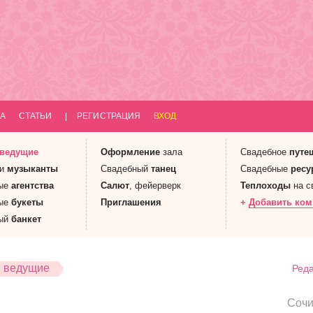
А
СТАТЬИ
|
РЕГИСТРАЦИЯ
ВХОД
 ведущие
Оформление
зала
Свадебное
путе
 и
музыканты
Свадебный
танец
Свадебные
ресу
ые
агентства
Салют
, фейерверк
Теплоходы
на с
ые
букеты
Приглашения
+
Добавить ко
ый
банкет
, ведущие
Реда
Соч