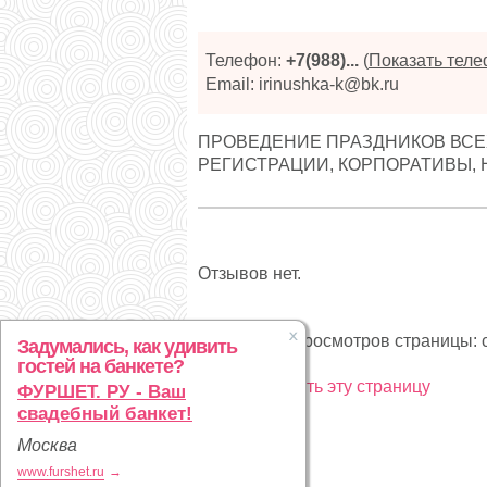
Телефон:
+7(988)...
(
Показать тел
Email: irinushka-k@bk.ru
ПРОВЕДЕНИЕ ПРАЗДНИКОВ ВСЕ
РЕГИСТРАЦИИ, КОРПОРАТИВЫ, 
Отзывов нет.
Статистика просмотров страницы: с
Задумались, как удивить
гостей на банкете?
Рекламировать эту страницу
ФУРШЕТ. РУ - Ваш
свадебный банкет!
Москва
www.furshet.ru
→