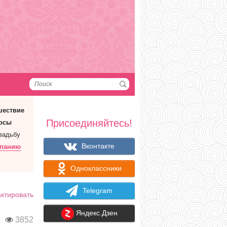
шествие
Присоединяйтесь!
рсы
вадьбу
Вконтакте
мпанию
Одноклассники
Telegram
ктировать
Яндекс.Дзен
и
3852