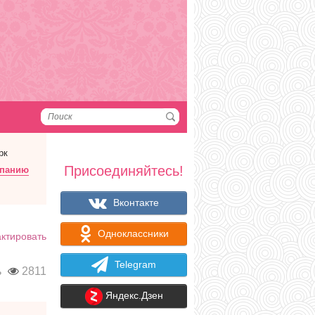
рк
Присоединяйтесь!
мпанию
Вконтакте
Одноклассники
ктировать
Telegram
ь
2811
Яндекс.Дзен