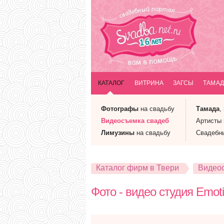
КАТАЛОГ
ВИТРИНА
ЗАГСЫ
ТАМАД
Фотографы
на свадьбу
Тамада
,
Видеосъемка
свадеб
Артисты
Лимузины
на свадьбу
Свадебн
Каталог фирм в Твери
Видео
Фото - видео студия Emoti