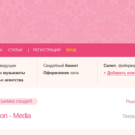
А
СТАТЬИ
|
РЕГИСТРАЦИЯ
ВХОД
 ведущие
Свадебный
банкет
Салют
, фейерве
 и
музыканты
Оформление
зала
+
Добавить ко
ые
агентства
съемка свадеб
Реда
on - Media
Твер