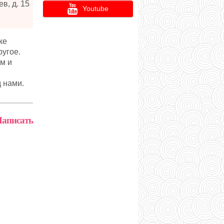
ев, д. 15
Youtube
ке
ругое.
м и
 нами.
аписать