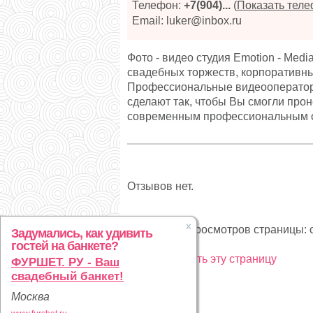
Телефон:
+7(904)...
(
Показать тел
Email: luker@inbox.ru
Фото - видео студия Emotion - Med
свадебных торжеств, корпоративных
Профессиональные видеооператор
сделают так, чтобы Вы смогли прон
современным профессиональным об
Отзывов нет.
Статистика просмотров страницы: с
Задумались, как удивить
гостей на банкете?
Рекламировать эту страницу
ФУРШЕТ. РУ - Ваш
свадебный банкет!
Москва