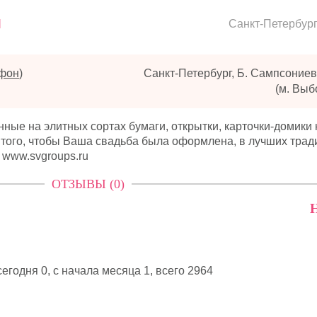
п
Санкт-Петербур
ефон
)
Санкт-Петербург, Б. Сампсониев
(м. Выб
ые на элитных сортах бумаги, открытки, карточки-домики 
я того, чтобы Ваша свадьба была оформлена, в лучших трад
 www.svgroups.ru
ОТЗЫВЫ (0)
Н
егодня 0, с начала месяца 1,
всего 2964