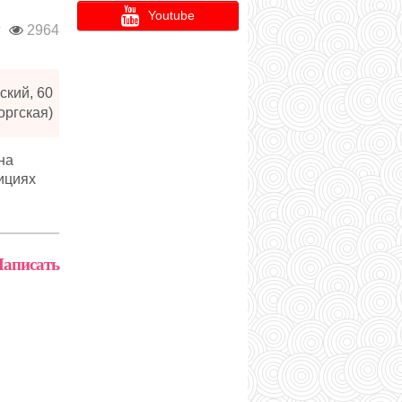
Youtube
г
2964
ский, 60
оргская)
на
ициях
аписать