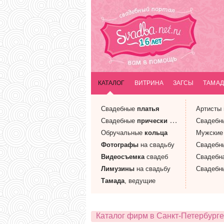
КАТАЛОГ
ВИТРИНА
ЗАГСЫ
ТАМАД
Свадебные
платья
Артисты
Свадебные
прически
и макияж
Свадебн
Обручальные
кольца
Мужски
Фотографы
на свадьбу
Свадебн
Видеосъемка
свадеб
Свадебн
Лимузины
на свадьбу
Свадебн
Тамада
, ведущие
Каталог фирм в Санкт-Петербурге