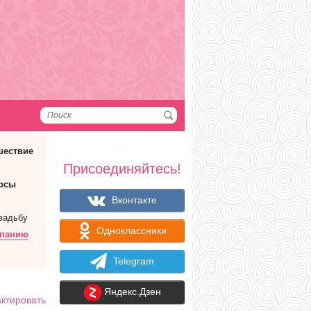
шествие
Присоединяйтесь!
рсы
Вконтакте
вадьбу
Одноклассники
мпанию
Telegram
Яндекс.Дзен
ктировать