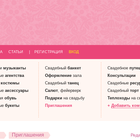
А
СТАТЬИ
|
РЕГИСТРАЦИЯ
ВХОД
 и
музыканты
Свадебный
банкет
Свадебное
путе
ые
агентства
Оформление
зала
Консультации
е
костюмы
Свадебный
танец
Свадебные
ресу
ые
аксессуары
Салют
, фейерверк
Свадебный
торт
ая
обувь
Подарки
на свадьбу
Теплоходы
на с
ые
букеты
Приглашения
+
Добавить ко
Приглашения
Реда