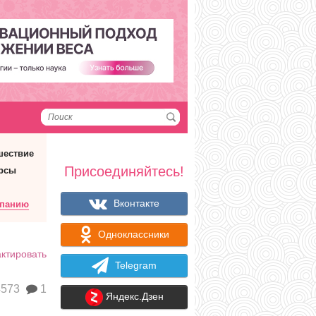
шествие
Присоединяйтесь!
рсы
Вконтакте
мпанию
Одноклассники
ктировать
Telegram
573
1
Яндекс.Дзен