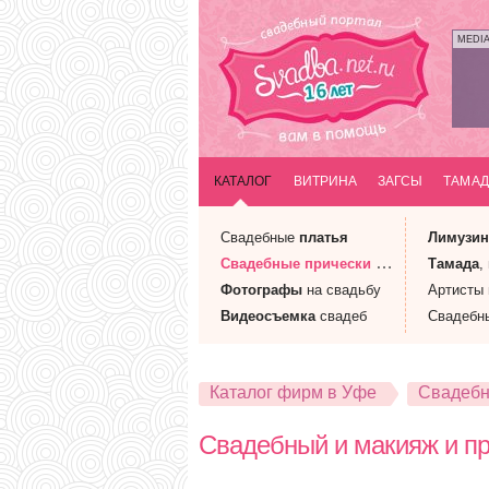
MEDI
КАТАЛОГ
ВИТРИНА
ЗАГСЫ
ТАМАД
Свадебные
платья
Лимузи
Свадебные
прически
и макияж
Тамада
,
Фотографы
на свадьбу
Артисты
Видеосъемка
свадеб
Свадебн
Каталог фирм в Уфе
Свадебн
Свадебный и макияж и п