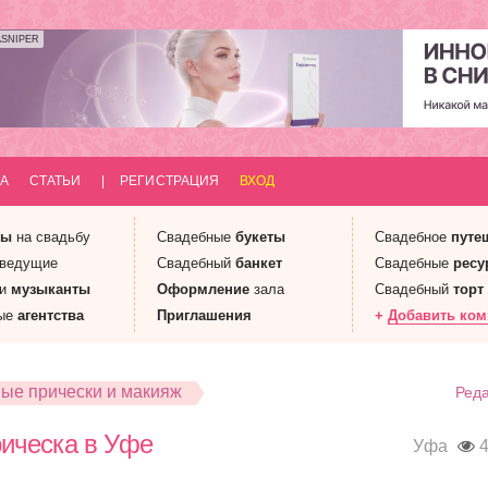
ASNIPER
А
СТАТЬИ
|
РЕГИСТРАЦИЯ
ВХОД
ны
на свадьбу
Свадебные
букеты
Свадебное
путе
 ведущие
Свадебный
банкет
Свадебные
ресу
 и
музыканты
Оформление
зала
Свадебный
торт
ые
агентства
Приглашения
+
Добавить ко
ые прически и макияж
Реда
рическа в Уфе
Уфа
4