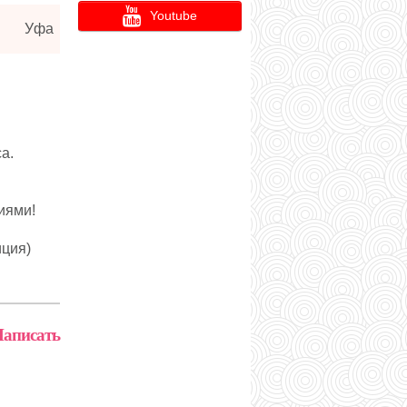
Youtube
Уфа
а.
иями!
иция)
аписать