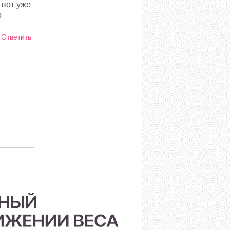
 вот уже
о
Ответить