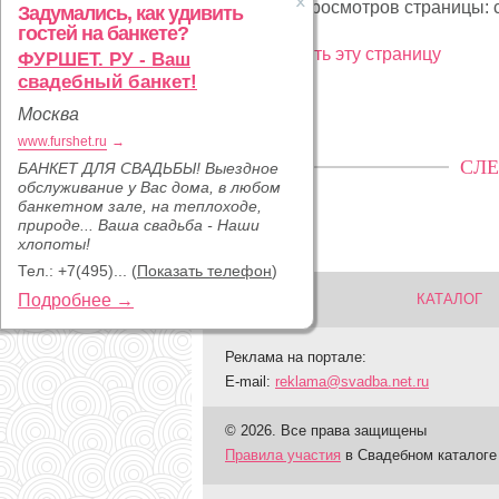
Статистика просмотров страницы: с
Задумались, как удивить
гостей на банкете?
Рекламировать эту страницу
ФУРШЕТ. РУ - Ваш
свадебный банкет!
Москва
www.furshet.ru
→
СЛЕ
БАНКЕТ ДЛЯ СВАДЬБЫ! Выездное
обслуживание у Вас дома, в любом
банкетном зале, на теплоходе,
природе... Ваша свадьба - Наши
хлопоты!
Тел.:
+7(495)...
(
Показать телефон
)
Подробнее →
КАТАЛОГ
Реклама на портале:
E-mail:
reklama@svadba.net.ru
© 2026. Все права защищены
Правила участия
в Свадебном каталоге