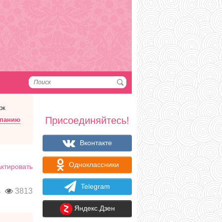
рк
Присоединяйтесь!
мпанию
Вконтакте
Одноклассники
ктировать
Telegram
ь
3813
Яндекс.Дзен