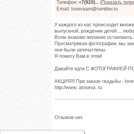
Телефон:
+7(920)...
(
Показать тел
Email: losevaam@rambler.ru
У каждого из нас происходит множ
выпускной, рождение детей… любов
Всем знакомо желание остановить 
Просматривая фотографии, мы зан
они были запечатлены.
Я помогу Вам в этом!
Давайте идти С ФОТОГРАФИЕЙ П
АКЦИЯ!!! При заказе свадьбы - lov
http://www. aloseva. ru
Отзывов нет.