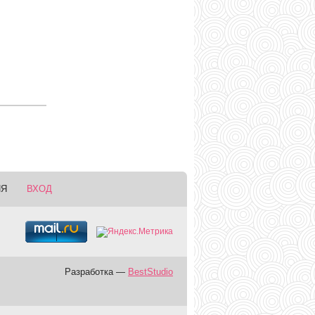
ИЯ
ВХОД
Разработка —
BestStudio