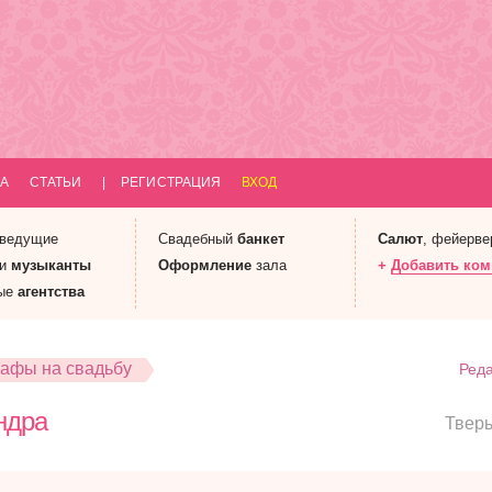
А
СТАТЬИ
|
РЕГИСТРАЦИЯ
ВХОД
 ведущие
Свадебный
банкет
Салют
, фейерве
 и
музыканты
Оформление
зала
+
Добавить ко
ые
агентства
афы на свадьбу
Реда
ндра
Твер