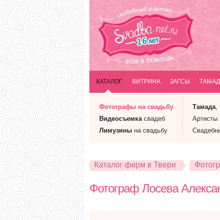
КАТАЛОГ
ВИТРИНА
ЗАГСЫ
ТАМАД
Фотографы
на свадьбу
Тамада
,
Видеосъемка
свадеб
Артисты
Лимузины
на свадьбу
Свадебн
Каталог фирм в Твери
Фотогр
Фотограф Лосева Алекса