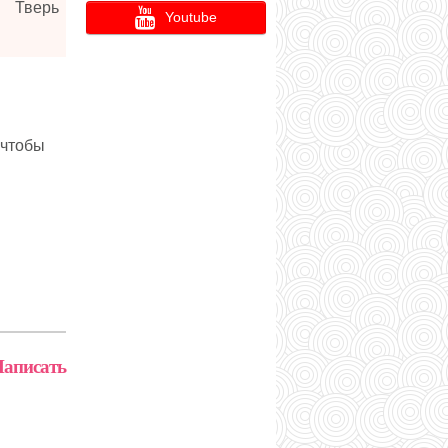
Тверь
Youtube
 чтобы
аписать