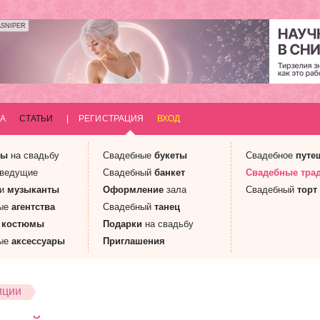
ASNIPER
А
СТАТЬИ
|
РЕГИСТРАЦИЯ
ВХОД
ны
на свадьбу
Свадебные
букеты
Свадебное
путе
 ведущие
Свадебный
банкет
Свадебные
тра
 и
музыканты
Оформление
зала
Свадебный
торт
ые
агентства
Свадебный
танец
е
костюмы
Подарки
на свадьбу
ые
аксессуары
Приглашения
иции