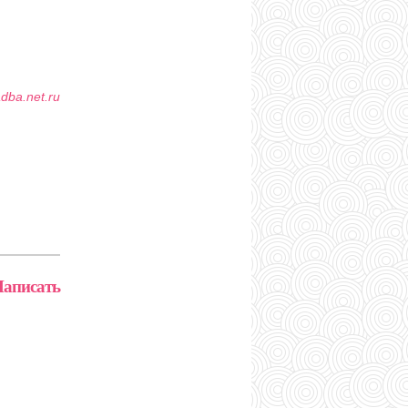
adba.net.ru
аписать