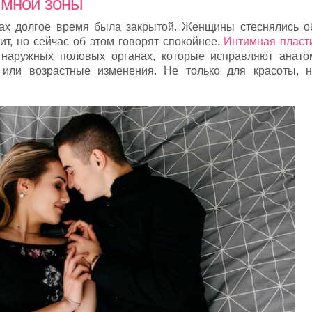
имной зоны
ах долгое время была закрытой. Женщины стеснялись о
ит, но сейчас об этом говорят спокойнее.
Интимная пласт
 наружных половых органах, которые исправляют анато
 или возрастные изменения. Не только для красоты, 