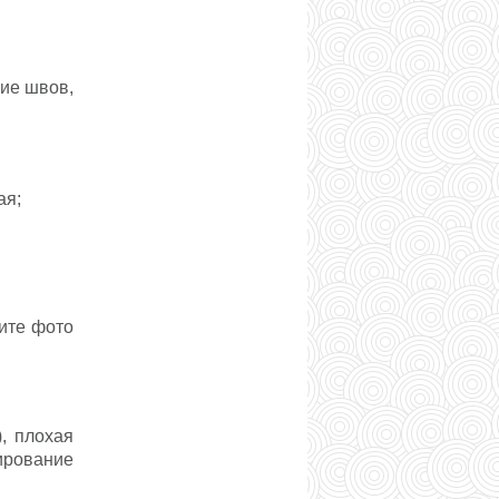
ние швов,
ая;
ите фото
, плохая
ирование