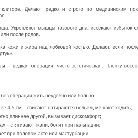
 клиторе. Делают редко и строго по медицинским пок
оя.
ища. Укрепляют мышцы тазового дна, иссекают избыток сл
или после родов.
ка кожи и жира над лобковой костью. Делают, если после
ртук».
ы – редкая операция, чисто эстетическая. Пленку воссо
 без операции жить неудобно или больно.
ее 4-5 см – свисают, натираются бельем, мешают ходить;
етно длиннее другой, вызывает дискомфорт;
х – стягивают ткани, болят при пальпации;
ет при половом акте или мастурбации;