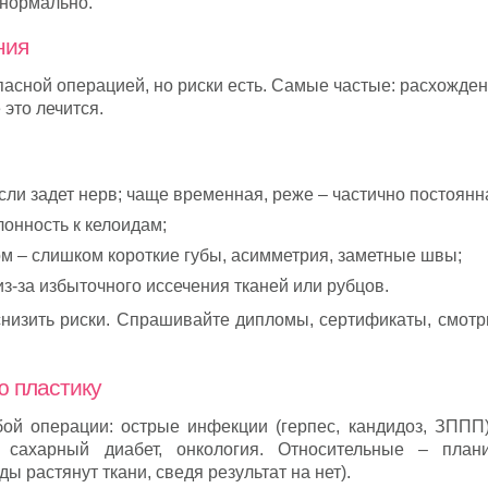
 нормально.
ния
пасной операцией, но риски есть. Самые частые: расхожде
это лечится.
сли задет нерв; чаще временная, реже – частично постоянн
лонность к келоидам;
м – слишком короткие губы, асимметрия, заметные швы;
з-за избыточного иссечения тканей или рубцов.
снизить риски. Спрашивайте дипломы, сертификаты, смотр
ю пластику
й операции: острые инфекции (герпес, кандидоз, ЗППП)
 сахарный диабет, онкология. Относительные – план
ы растянут ткани, сведя результат на нет).