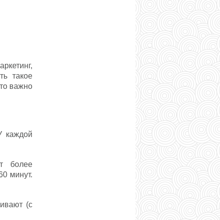
ркетинг,
ть такое
это важно
У каждой
т более
60 минут.
ивают (с