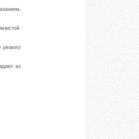
азаниям,
изистой.
 резкого
здают из