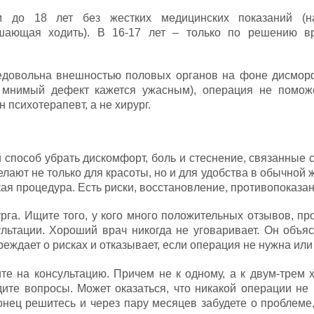
м до 18 лет без жестких медицинских показаний (н
ешающая ходить). В 16-17 лет – только по решению в
едовольна внешностью половых органов на фоне дисмо
а мнимый дефект кажется ужасным), операция не поможе
н психотерапевт, а не хирург.
 способ убрать дискомфорт, боль и стеснение, связанные
лают не только для красоты, но и для удобства в обычной 
кая процедура. Есть риски, восстановление, противопоказан
га. Ищите того, у кого много положительных отзывов, пр
льтации. Хороший врач никогда не уговаривает. Он объяс
реждает о рисках и отказывает, если операция не нужна или
ите на консультацию. Причем не к одному, а к двум-трем 
ите вопросы. Может оказаться, что никакой операции не 
онец решитесь и через пару месяцев забудете о проблеме