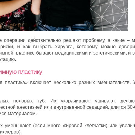
е операции действительно решают проблему, а какие – ма
риски, и как выбрать хирурга, которому можно довери
тимной пластике бывают медицинскими и эстетическими, и 
ьтацию.
тимную пластику
я пластика» включает несколько разных вмешательств. 
.
алых половых губ. Их укорачивают, ушивают, делаю
стной анестезией или внутривенной седацией, длится 30-
ся материалом.
х уменьшают (если много жировой клетчатки) или увелич
иллеров).