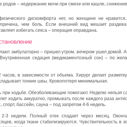
е родов – недержание мочи при смехе или кашле, снижени
физического дискомфорта нет, но женщине не нравится,
причина, чем боль. Если внешний вид мешает раздева
тавляет избегать секса – операция оправдана.
сстановление
лают амбулаторно – пришел утром, вечером ушел домой. А
 Внутривенная седация (медикаментозный сон) – по жел
 часов, в зависимости от объема. Хирург делает разметку
кладывает тонкие швы. Кровопотеря минимальная.
ль при ходьбе. Обезболивающие помогают. Неделю нельзя с
алет ходить аккуратно, промывать после каждого раза анти
 спорт, бассейн, сауна – под запретом 4-6 недель.
2-3 недели. Полный отек спадает через месяц. Оконч
сяцев, когда ткани стабилизируются. Чувствительность в 