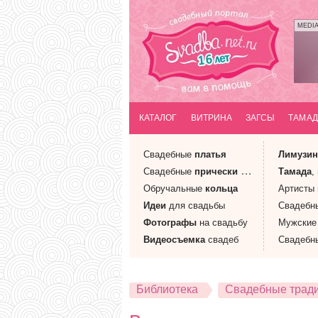
MEDI
КАТАЛОГ
ВИТРИНА
ЗАГСЫ
ТАМАД
Свадебные
платья
Лимузи
Свадебные
прически
и макияж
Тамада
,
Обручальные
кольца
Артисты
Идеи
для свадьбы
Свадебн
Фотографы
на свадьбу
Мужски
Видеосъемка
свадеб
Свадебн
Библиотека
Свадебные трад