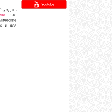
Youtube
бсуждать
ика
– это
мические
но и для