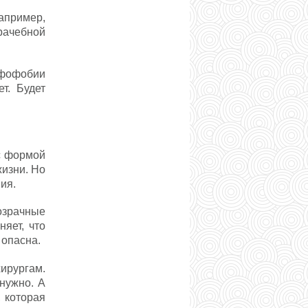
апример,
рачебной
рфофобии
т. Будет
 с формой
жизни. Но
ия.
озрачные
няет, что
 опасна.
хирургам.
нужно. А
, которая