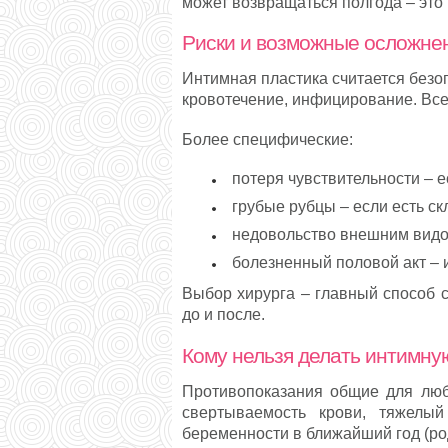
может возвращаться полгода – это
Риски и возможные осложне
Интимная пластика считается безо
кровотечение, инфицирование. Все 
Более специфические:
потеря чувствительности – е
грубые рубцы – если есть ск
недовольство внешним видо
болезненный половой акт – и
Выбор хирурга – главный способ 
до и после.
Кому нельзя делать интимну
Противопоказания общие для любо
свертываемость крови, тяжелый
беременности в ближайший год (род