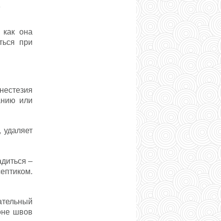
е
 как она
ться при
нестезия
анию или
, удаляет
адиться –
септиком.
ательный
зоне швов