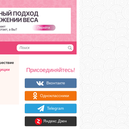
шествие
Присоединяйтесь!
диции
Вконтакте
Одноклассники
Telegram
Яндекс.Дзен