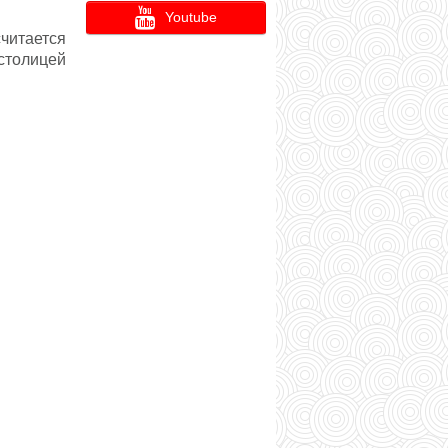
Youtube
читается
 столицей