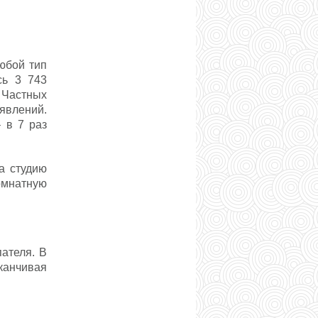
юбой тип
ь 3 743
 Частных
явлений.
 в 7 раз
а студию
омнатную
ателя. В
канчивая