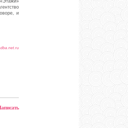
 «Этажи»
агентство
оворе, и
adba.net.ru
аписать