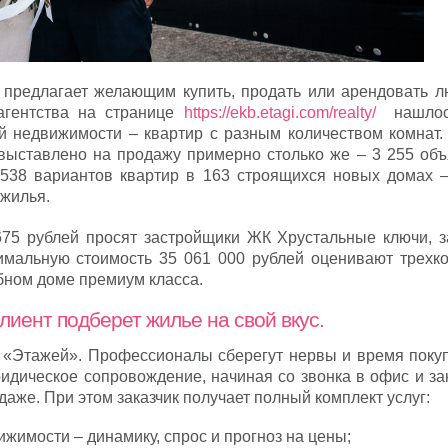
предлагает желающим купить, продать или арендовать л
агентства на странице
https://ekb.etagi.com/realty/
нашлос
 недвижимости – квартир с разным количеством комнат.
 выставлено на продажу примерно столько же – 3 255 объ
538 вариантов квартир в 163 строящихся новых домах –
 жилья.
75 рублей просят застройщики ЖК Хрустальные ключи, з
имальную стоимость 35 061 000 рублей оценивают трехк
убном доме премиум класса.
лиент подберет жилье на свой вкус.
 «Этажей». Профессионалы сберегут нервы и время покуп
идическое сопровождение, начиная со звонка в офис и за
аже. При этом заказчик получает полный комплект услуг:
жимости – динамику, спрос и прогноз на цены;