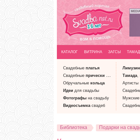
MEDI
КАТАЛОГ
ВИТРИНА
ЗАГСЫ
ТАМАД
Свадебные
платья
Лимузи
Свадебные
прически
и макияж
Тамада
,
Обручальные
кольца
Артисты
Идеи
для свадьбы
Свадебн
Фотографы
на свадьбу
Мужски
Видеосъемка
свадеб
Свадебн
Библиотека
Подарки на свад