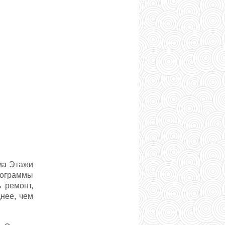
мма Этажи
рограммы
 ремонт,
нее, чем