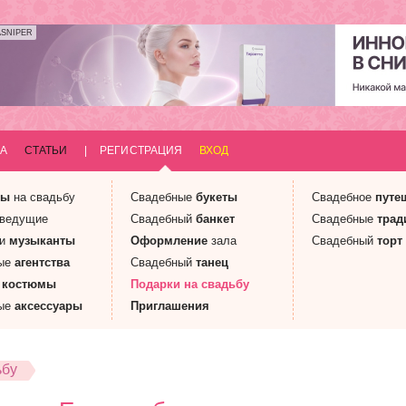
ASNIPER
А
СТАТЬИ
|
РЕГИСТРАЦИЯ
ВХОД
ны
на свадьбу
Свадебные
букеты
Свадебное
путе
 ведущие
Свадебный
банкет
Свадебные
трад
 и
музыканты
Оформление
зала
Свадебный
торт
ые
агентства
Свадебный
танец
е
костюмы
Подарки
на свадьбу
ые
аксессуары
Приглашения
ьбу