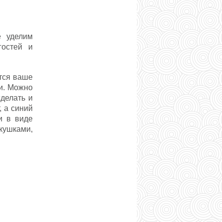
е уделим
гостей и
ится ваше
и. Можно
делать и
, а синий
и в виде
кушками,