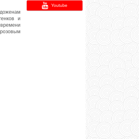
Youtube
доженам
тенков и
 времени
дгрозовым