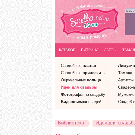
MEDI
КАТАЛОГ
ВИТРИНА
ЗАГСЫ
ТАМАД
Свадебные
платья
Лимузи
Свадебные
прически
и макияж
Тамада
,
Обручальные
кольца
Артисты
Идеи
для свадьбы
Свадебн
Фотографы
на свадьбу
Мужски
Видеосъемка
свадеб
Свадебн
Библиотека
Идеи для свадьб