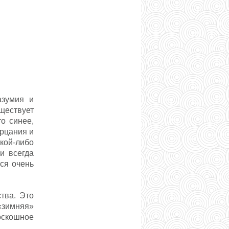
азумия и
уществует
о синее,
ерцания и
кой-либо
и всегда
тся очень
тва. Это
«зимняя»
оскошное