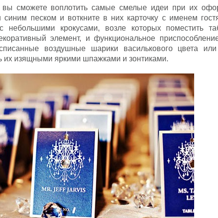
к, вы сможете воплотить самые смелые идеи при их офо
синим песком и воткните в них карточку с именем гост
с небольшими крокусами, возле которых поместить та
коративный элемент, и функциональное приспособлени
асписанные воздушные шарики василькового цвета или
ь их изящными яркими шпажками и зонтиками.