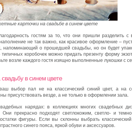
кетные карточки на свадьбе в синем цвете
лагодарность гостям за то, что они пришли разделить с 
наполнение не так важно, как красивое оформление – пус
, напоминающий о прошедшей свадьбы, но он будет упако
то типичных коробочек можно придать презенту форму экзо
авьте возле каждого гостя изящно выполненные лукошки с 
 свадьбу в синем цвете
 ваш выбор пал не на классический синий цвет, а на с
жны присутствовать везде, а не только в оформлении зала.
вадебных нарядах: в коллекциях многих свадебных ди
. Они прекрасно подходят светлокожим, светло- и темн
остатки фигуры. Если вы склонны выбрать классический
трастного синего пояса, яркой обуви и аксессуаров.