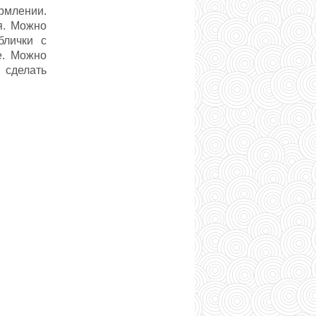
рмлении.
я. Можно
блички с
е. Можно
 сделать