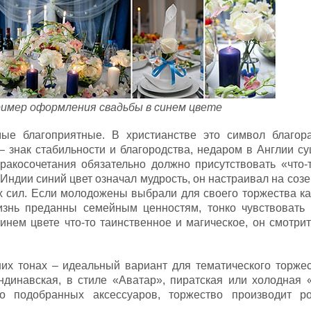
имер оформления свадьбы в синем цвете
ые благоприятные. В христианстве это символ благор
 – знак стабильности и благородства, недаром в Англии с
ракосочетания обязательно должно присутствовать «что-т
 Индии синий цвет означал мудрость, он настраивал на соз
х сил. Если молодожены выбрали для своего торжества ка
изнь преданны семейным ценностям, тонко чувствовать 
синем цвете что-то таинственное и магическое, он смотри
их тонах – идеальный вариант для тематического торжес
андинавская, в стиле «Аватар», пиратская или холодная 
о подобранных аксессуаров, торжество производит р