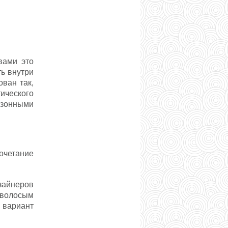
вами это
ть внутри
ван так,
тического
сезонными
очетание
зайнеров
оволосым
 вариант