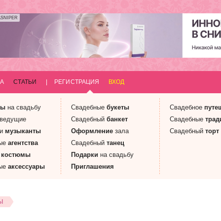
ASNIPER
А
СТАТЬИ
|
РЕГИСТРАЦИЯ
ВХОД
ны
на свадьбу
Свадебные
букеты
Свадебное
путе
 ведущие
Свадебный
банкет
Свадебные
трад
 и
музыканты
Оформление
зала
Свадебный
торт
ые
агентства
Свадебный
танец
е
костюмы
Подарки
на свадьбу
ые
аксессуары
Приглашения
ы