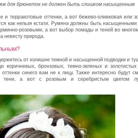
ияж для брюнеток не должен быть слишком насыщенным
е и терракотовые оттенки, а вот бежево-оливковая или з
тся как нельзя кстати. Румяна должны быть насыщенными 
рминно-розовыми, а вот выбор помады и теней во многом
ла невесту природа.
ельным?
здержитесь от излишне темной и насыщенной подводки и ту
и коричневых, бронзовых, темно-зеленых и золотистых
оттенки синего вам не к лицу. Также интересно будут см
е тени, а вот с розовым и серебристым цветом л