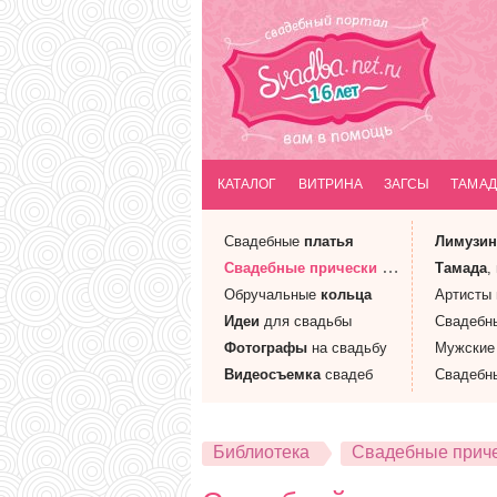
КАТАЛОГ
ВИТРИНА
ЗАГСЫ
ТАМАД
Свадебные
платья
Лимузи
Свадебные
прически
и макияж
Тамада
,
Обручальные
кольца
Артисты
Идеи
для свадьбы
Свадебн
Фотографы
на свадьбу
Мужски
Видеосъемка
свадеб
Свадебн
Библиотека
Свадебные приче