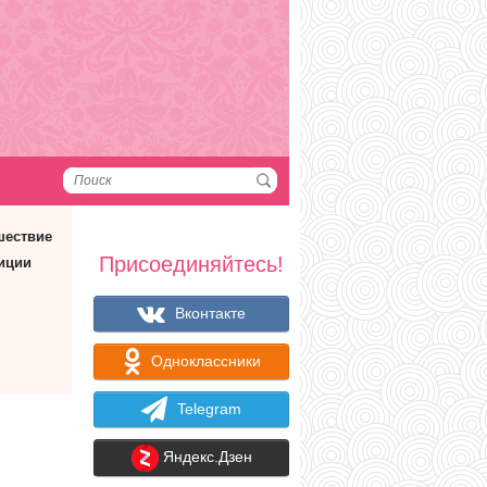
шествие
Присоединяйтесь!
иции
Вконтакте
Одноклассники
Telegram
Яндекс.Дзен