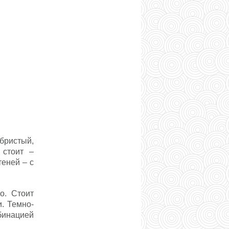
бристый,
 стоит –
теней – с
о. Стоит
и. Темно-
бинацией