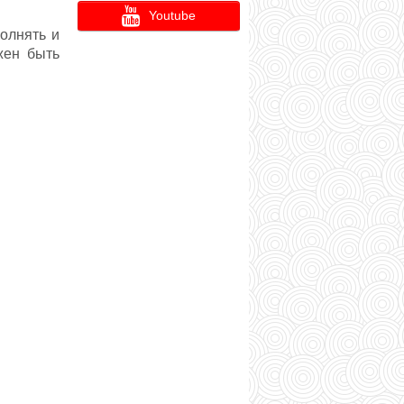
Youtube
олнять и
ен быть