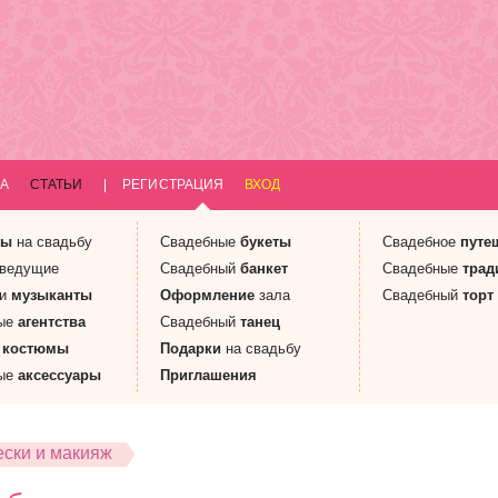
А
СТАТЬИ
|
РЕГИСТРАЦИЯ
ВХОД
ны
на свадьбу
Свадебные
букеты
Свадебное
путе
 ведущие
Свадебный
банкет
Свадебные
трад
 и
музыканты
Оформление
зала
Свадебный
торт
ые
агентства
Свадебный
танец
е
костюмы
Подарки
на свадьбу
ые
аксессуары
Приглашения
ски и макияж