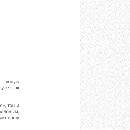
. Губную
утся как
», тон и
ралловым,
мит вашу