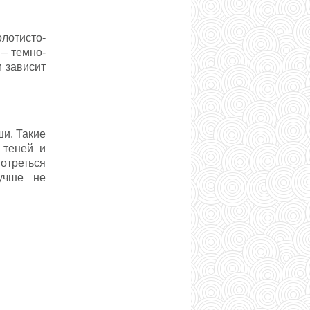
олотисто-
– темно-
 зависит
ши. Такие
 теней и
отреться
учше не