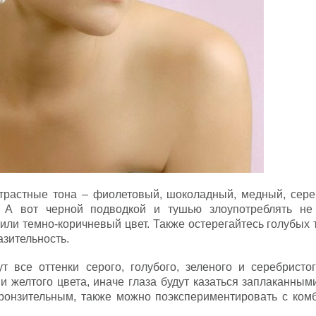
трастные тона – фиолетовый, шоколадный, медный, сере
 А вот черной подводкой и тушью злоупотреблять не
или темно-коричневый цвет. Также остерегайтесь голубых 
азительность.
 все оттенки серого, голубого, зеленого и серебристог
и желтого цвета, иначе глаза будут казаться заплаканным
ронзительным, также можно поэкспериментировать с ком