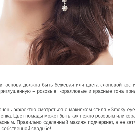
ая основа должна быть бежевая или цвета слоновой кости
риглушенную – розовые, коралловые и красные тона прид
очень эффектно смотреться с макияжем стиля «Smoky eyes
тенка. Цвет помады может быть как нежно розовым или ко
асным. Правильно сделанный макияж подчеркнет, а не зат
а собственной свадьбе!