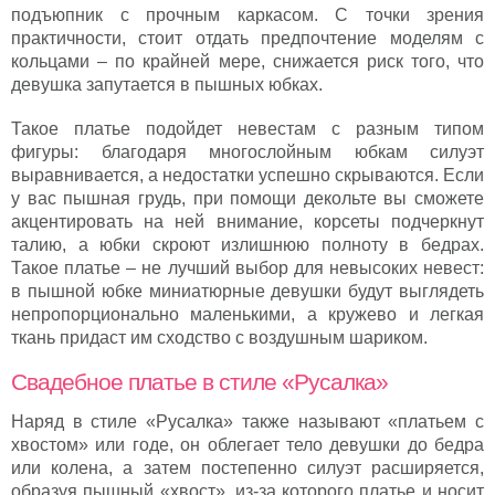
подъюпник с прочным каркасом. С точки зрения
практичности, стоит отдать предпочтение моделям с
кольцами – по крайней мере, снижается риск того, что
девушка запутается в пышных юбках.
Такое платье подойдет невестам с разным типом
фигуры: благодаря многослойным юбкам силуэт
выравнивается, а недостатки успешно скрываются. Если
у вас пышная грудь, при помощи декольте вы сможете
акцентировать на ней внимание, корсеты подчеркнут
талию, а юбки скроют излишнюю полноту в бедрах.
Такое платье – не лучший выбор для невысоких невест:
в пышной юбке миниатюрные девушки будут выглядеть
непропорционально маленькими, а кружево и легкая
ткань придаст им сходство с воздушным шариком.
Свадебное платье в стиле «Русалка»
Наряд в стиле «Русалка» также называют «платьем с
хвостом» или годе, он облегает тело девушки до бедра
или колена, а затем постепенно силуэт расширяется,
образуя пышный «хвост», из-за которого платье и носит