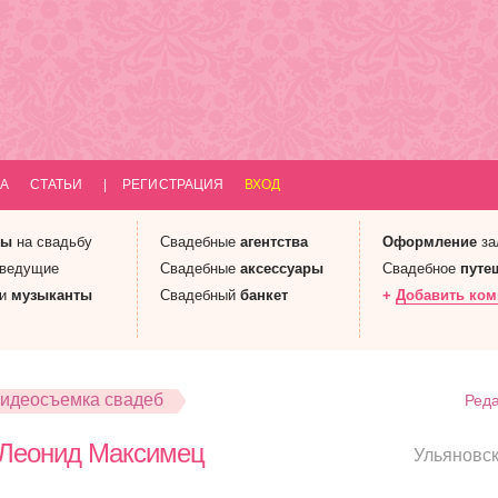
А
СТАТЬИ
|
РЕГИСТРАЦИЯ
ВХОД
ны
на свадьбу
Свадебные
агентства
Оформление
за
 ведущие
Свадебные
аксессуары
Свадебное
путе
 и
музыканты
Свадебный
банкет
+
Добавить ко
идеосъемка свадеб
Реда
 Леонид Максимец
Ульяновс