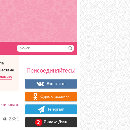
ла
Присоединяйтесь!
шествие
мпанию
Вконтакте
Одноклассники
ктировать
Telegram
к
2381
Яндекс.Дзен