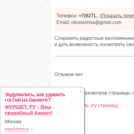
Телефон:
+7(927)...
(
Показать тел
Email: oleosomna@gmail.com
Сохранить радостные воспоминани
и дать возможность посмотреть св
Отзывов нет.
Статистика просмотров страницы: с
Задумались, как удивить
гостей на банкете?
Рекламировать эту страницу
ФУРШЕТ. РУ - Ваш
свадебный банкет!
Москва
www.furshet.ru
→