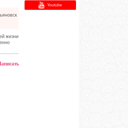
Youtube
ьяновск
ей жизни
ценно
аписать