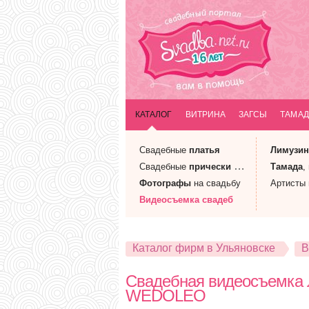
КАТАЛОГ
ВИТРИНА
ЗАГСЫ
ТАМАД
Свадебные
платья
Лимузи
Свадебные
прически
и макияж
Тамада
,
Фотографы
на свадьбу
Артисты
Видеосъемка
свадеб
Каталог фирм в Ульяновске
В
Свадебная видеосъемка
WEDOLEO