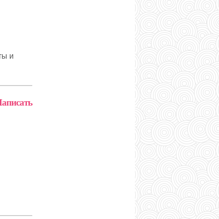
ты и
аписать