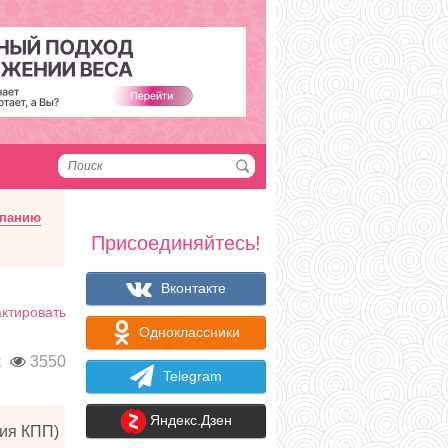
мпанию
Присоединяйтесь!
Вконтакте
ктировать
Одноклассники
к
3550
Telegram
Яндекс.Дзен
рия КПП)