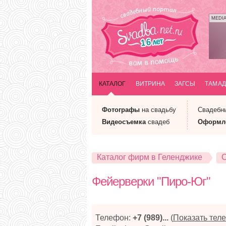
MEDI
КАТАЛОГ
ВИТРИНА
ЗАГСЫ
ТАМАД
Фотографы
на свадьбу
Свадебн
Видеосъемка
свадеб
Оформл
Каталог фирм в Геленджике
С
Фейерверки "Пиро-Юг"
Телефон:
+7 (989)...
(
Показать тел