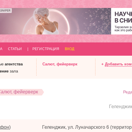
ASNIPER
А
СТАТЬИ
|
РЕГИСТРАЦИЯ
ВХОД
ые
агентства
Салют
, фейерверк
+
Добавить ко
ение
зала
алют, фейерверк
Реда
Геленджи
ефон
)
Геленджик, ул. Луначарского 6 (террито