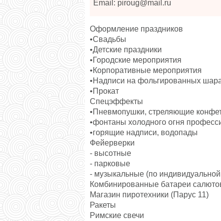
Email: piroug@mail.ru
Оформление праздников
•Свадьбы
•Детские праздники
•Городские мероприятия
•Корпоративные мероприятия
•Надписи на фольгированных шар
•Прокат
Спецэффекты
•Пневмопушки, стреляющие конфет
•фонтаны холодного огня профес
•горящие надписи, водопады
Фейерверки
- высотные
- парковые
- музыкальные (по индивидуальной
Комбинированные батареи салюто
Магазин пиротехники (Парус 11)
Ракеты
Римские свечи