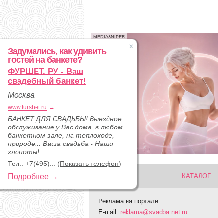
MEDIASNIPER
Задумались, как удивить
гостей на банкете?
ФУРШЕТ. РУ - Ваш
свадебный банкет!
Москва
www.furshet.ru
→
БАНКЕТ ДЛЯ СВАДЬБЫ! Выездное
обслуживание у Вас дома, в любом
банкетном зале, на теплоходе,
природе... Ваша свадьба - Наши
хлопоты!
Тел.:
+7(495)...
(
Показать телефон
)
Подробнее →
КАТАЛОГ
Реклама на портале:
E-mail:
reklama@svadba.net.ru