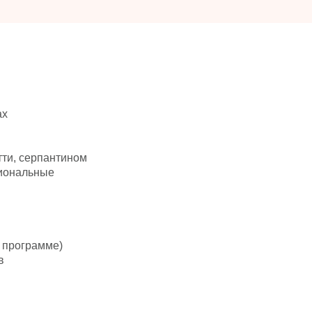
ах
ти, серпантином
сиональные
 программе)
в