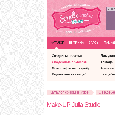
MEDI
КАТАЛОГ
ВИТРИНА
ЗАГСЫ
ТАМАД
Свадебные
платья
Лимузи
Свадебные
прически
и макияж
Тамада
,
Фотографы
на свадьбу
Артисты
Видеосъемка
свадеб
Свадебн
Каталог фирм в Уфе
Свадебн
Make-UP Julia Studio