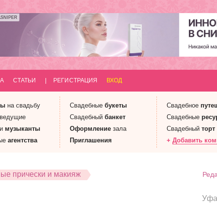
ASNIPER
А
СТАТЬИ
|
РЕГИСТРАЦИЯ
ВХОД
ны
на свадьбу
Свадебные
букеты
Свадебное
путе
 ведущие
Свадебный
банкет
Свадебные
ресу
 и
музыканты
Оформление
зала
Свадебный
торт
ые
агентства
Приглашения
+
Добавить ко
ые прически и макияж
Реда
Уф