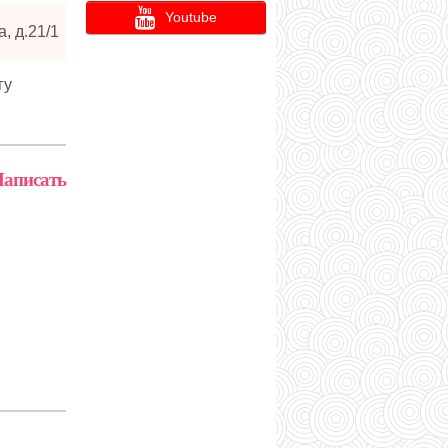
Youtube
, д.21/1
гу
аписать