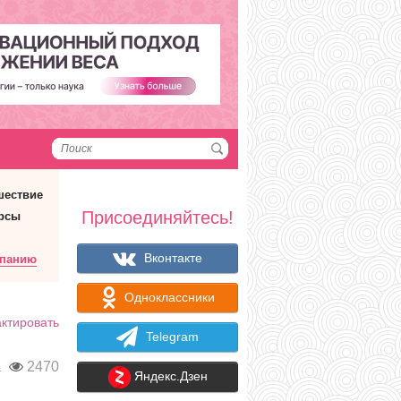
шествие
Присоединяйтесь!
рсы
Вконтакте
мпанию
Одноклассники
ктировать
Telegram
а
2470
Яндекс.Дзен