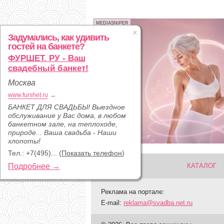
MEDIASNIPER
Задумались, как удивить
гостей на банкете?
ФУРШЕТ. РУ - Ваш
свадебный банкет!
Москва
www.furshet.ru
→
БАНКЕТ ДЛЯ СВАДЬБЫ! Выездное
обслуживание у Вас дома, в любом
банкетном зале, на теплоходе,
природе... Ваша свадьба - Наши
хлопоты!
Тел.:
+7(495)...
(
Показать телефон
)
Подробнее →
КАТАЛОГ
Реклама на портале:
E-mail:
reklama@svadba.net.ru