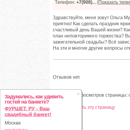
Телефон:
+7(908)...
(
Показать тел
Здравствуйте, меня зовут Ольга Му
приятно! Как сделать праздник яр
счастливый день Вашей жизни? Как
план неповторимого торжества? Вы
зажигательной свадьбы? Всё зависи
На эти и многие другие вопросы отв
Отзывов нет.
Статистика просмотров страницы: с
Задумались, как удивить
гостей на банкете?
Рекламировать эту страницу
ФУРШЕТ. РУ - Ваш
свадебный банкет!
Москва