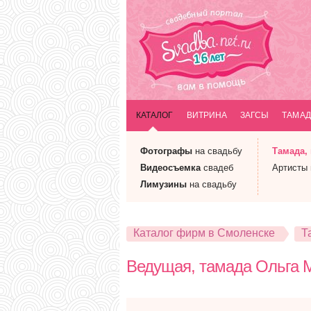
КАТАЛОГ
ВИТРИНА
ЗАГСЫ
ТАМАД
Фотографы
на свадьбу
Тамада
,
Видеосъемка
свадеб
Артисты
Лимузины
на свадьбу
Каталог фирм в Смоленске
Т
Ведущая, тамада Ольга 