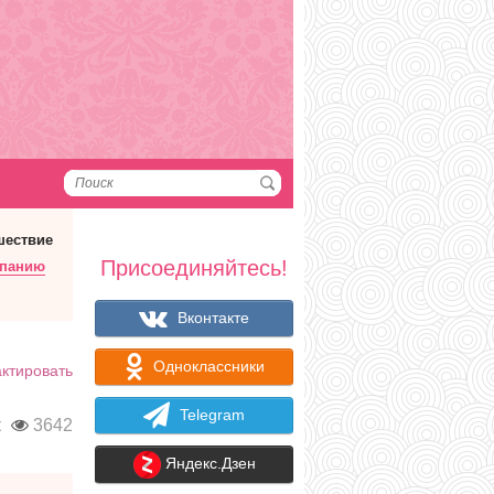
шествие
Присоединяйтесь!
мпанию
Вконтакте
Одноклассники
ктировать
Telegram
к
3642
Яндекс.Дзен