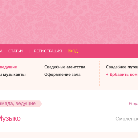
А
СТАТЬИ
|
РЕГИСТРАЦИЯ
ВХОД
 ведущие
Свадебные
агентства
Свадебное
путе
 и
музыканты
Оформление
зала
+
Добавить ко
амада, ведущие
Реда
Музыко
Смоленс