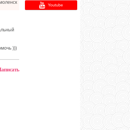
моленск
Youtube
уальный
мочь )))
аписать