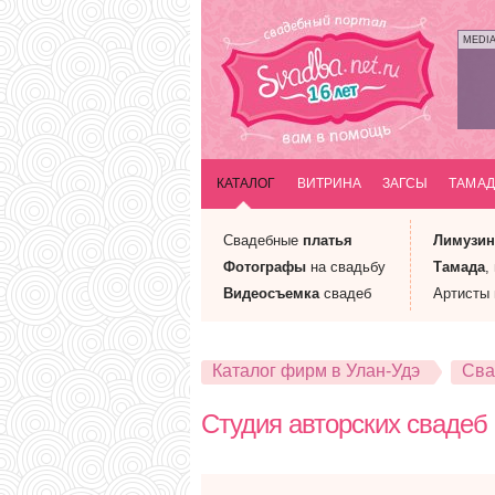
MEDI
КАТАЛОГ
ВИТРИНА
ЗАГСЫ
ТАМАД
Свадебные
платья
Лимузи
Фотографы
на свадьбу
Тамада
,
Видеосъемка
свадеб
Артисты
Каталог фирм в Улан-Удэ
Сва
Студия авторских свадеб