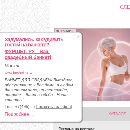
СЛЕ
MEDIASNIPER
Задумались, как удивить
гостей на банкете?
ФУРШЕТ. РУ - Ваш
свадебный банкет!
Москва
www.furshet.ru
→
БАНКЕТ ДЛЯ СВАДЬБЫ! Выездное
обслуживание у Вас дома, в любом
банкетном зале, на теплоходе,
природе... Ваша свадьба - Наши
хлопоты!
Тел.:
+7(495)...
(
Показать телефон
)
Подробнее →
КАТАЛОГ
Реклама на портале: