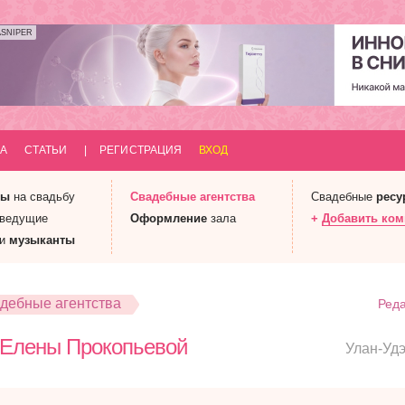
ASNIPER
А
СТАТЬИ
|
РЕГИСТРАЦИЯ
ВХОД
ны
на свадьбу
Свадебные
агентства
Свадебные
ресу
 ведущие
Оформление
зала
+
Добавить ко
 и
музыканты
дебные агентства
Реда
 Елены Прокопьевой
Улан-Уд