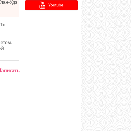
Улан-Удэ
Youtube
ть
етом.
Й.
аписать