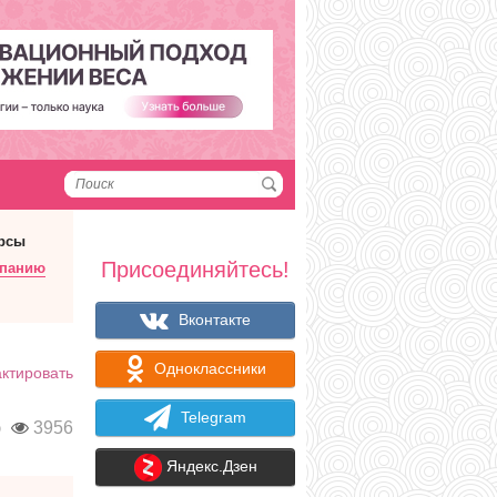
рсы
Присоединяйтесь!
мпанию
Вконтакте
Одноклассники
ктировать
Telegram
э
3956
Яндекс.Дзен